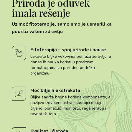
Priroda je oduvek
imala rešenje
Uz moć fitoterapije, samo smo je usmerili ka
podršci vašem zdravlju
Fitoterapija – spoj prirode i nauke
Lekovite biljke vekovima pomažu zdravlju, a
danas ih nauka koristi u preciznim
formulacijama za prirodnu podršku
organizmu.
Moć biljnih ekstrakata
Biljke sadrže brojne korisne komponente, a
pažljivo izdvojeni aktivni sastojci deluju
ciljano, pomažući imunitetu, regeneraciji i
ravnoteži tela.
Kvalitet i čistoća