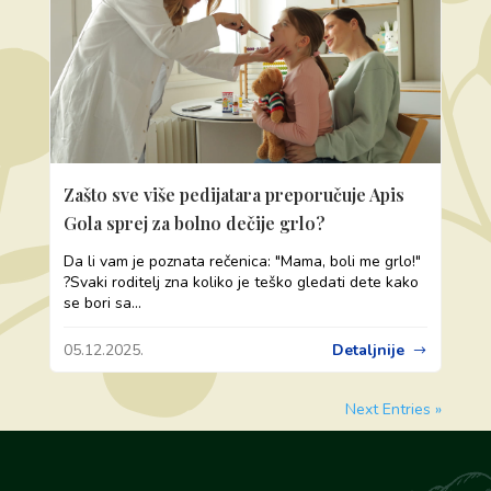
Zašto sve više pedijatara preporučuje Apis
Gola sprej za bolno dečije grlo?
Da li vam je poznata rečenica: "Mama, boli me grlo!"
?Svaki roditelj zna koliko je teško gledati dete kako
se bori sa...
05.12.2025.
Detaljnije
Next Entries »