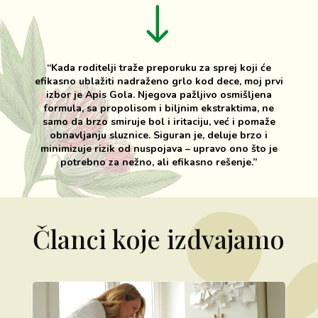
!
“Kada roditelji traže preporuku za sprej koji će
efikasno ublažiti nadraženo grlo kod dece, moj prvi
izbor je Apis Gola. Njegova pažljivo osmišljena
formula, sa propolisom i biljnim ekstraktima, ne
samo da brzo smiruje bol i iritaciju, već i pomaže
obnavljanju sluznice. Siguran je, deluje brzo i
minimizuje rizik od nuspojava – upravo ono što je
potrebno za nežno, ali efikasno rešenje.”
Članci koje izdvajamo