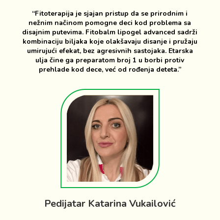
“Fitoterapija je sjajan pristup da se prirodnim i
nežnim načinom pomogne deci kod problema sa
disajnim putevima. Fitobalm lipogel advanced sadrži
kombinaciju biljaka koje olakšavaju disanje i pružaju
umirujući efekat, bez agresivnih sastojaka. Etarska
ulja čine ga preparatom broj 1 u borbi protiv
prehlade kod dece, već od rođenja deteta.”
Pedijatar Katarina Vukailović