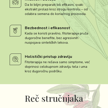
Da bi biljni preparati bili efikasni, svaki
ekstrakt prolazi kroz strogu kontrolu – od
odabira semena do konačnog proizvoda.
Bezbednost i efikasnost
Kada se koristi pravilno, fitoterapija pruža
dugoročne benefite, bez agresivnih
nuspojava sintetičkih lekova.
Holistički pristup zdravlju
Fitoterapija ne rešava samo simptome, već
doprinosi celokupnom zdravlju tela i uma
kroz dugoročnu podršku.
Reč stručnjaka