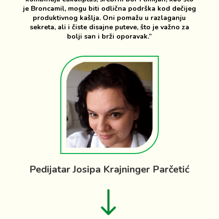
je Broncamil, mogu biti odlična podrška kod dečijeg
produktivnog kašlja. Oni pomažu u razlaganju
sekreta, ali i čiste disajne puteve, što je važno za
bolji san i brži oporavak.”
Pedijatar Josipa Krajninger Parčetić
!