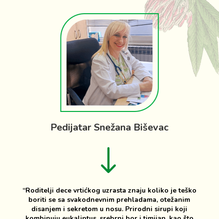
Pedijatar Snežana Biševac
!
“Roditelji dece vrtićkog uzrasta znaju koliko je teško
boriti se sa svakodnevnim prehladama, otežanim
disanjem i sekretom u nosu. Prirodni sirupi koji
kombinuju eukaliptus, srebrni bor i timijan, kao što