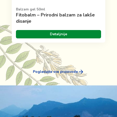
Balzam gel 50ml
Fitobalm – Prirodni balzam za lakše
disanje
Detaljnije
Pogledajte sve proizvode