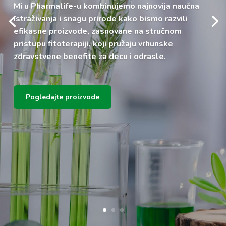
Mi u Pharmalife-u kombinujemo najnovija naučna
istraživanja i snagu prirode kako bismo razvili
efikasne proizvode, zasnovane na stručnom
pristupu fitoterapiji, koji pružaju vrhunske
zdravstvene benefite za decu i odrasle.
Pogledajte proizvode