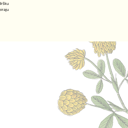
dršku
iraju