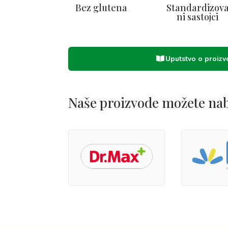
Bez glutena
Standardizov
ni sastojci
Uputstvo o proiz
Naše proizvode možete naba