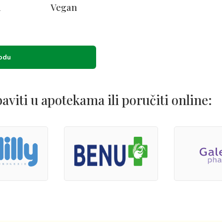
a
Vegan
vodu
viti u apotekama ili poručiti online: