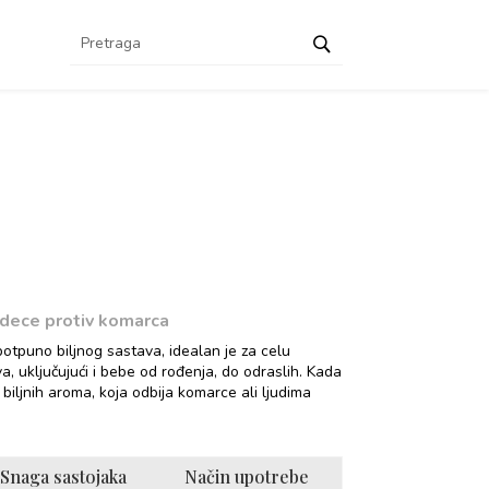
a dece protiv komarca
otpuno biljnog sastava, idealan je za celu
, uključujući i bebe od rođenja, do odraslih. Kada
biljnih aroma, koja odbija komarce ali ljudima
Snaga sastojaka
Način upotrebe