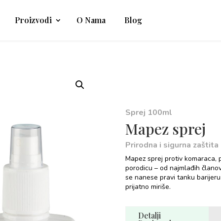
Proizvodi
O Nama
Blog
Sprej 100ml
Mapez sprej
Prirodna i sigurna zaštit
Mapez sprej protiv komaraca, p
porodicu – od najmlađih članova
se nanese pravi tanku barijeru 
prijatno miriše.
Detalji