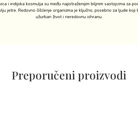
vica i indijska kosmulja su među najistraženijim biljnim sastojcima za po
vlju jetre. Redovno čišćenje organizma je ključno, posebno za ljude koji b
užurban život i neredovnu ishranu.
Preporučeni proizvodi