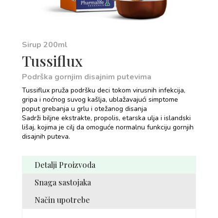
Sirup 200ml
Tussiflux
Podrška gornjim disajnim putevima
Tussiflux pruža podršku deci tokom virusnih infekcija,
gripa i noćnog suvog kašlja, ublažavajući simptome
poput grebanja u grlu i otežanog disanja
Sadrži biljne ekstrakte, propolis, etarska ulja i islandski
lišaj, kojima je cilj da omoguće normalnu funkciju gornjih
disajnih puteva.
Detalji Proizvoda
Snaga sastojaka
Način upotrebe